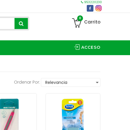
953220230
0
Carrito
ACCESO
Ordenar Por: