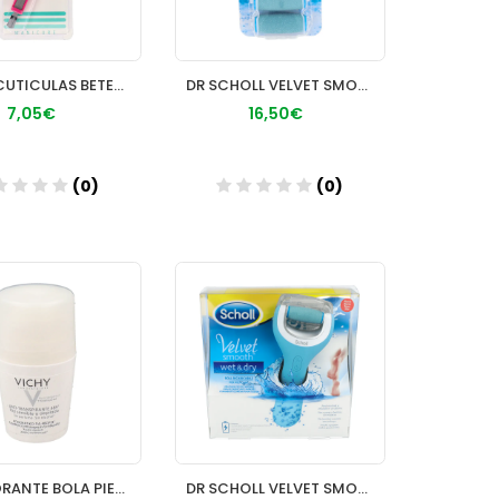
CORTACUTICULAS BETER LIMA BAJA PIEL INOX
DR SCHOLL VELVET SMOOTH LIMA PIES WET&DRY RECAMB
7,05€
16,50€
(0)
(0)
Añadir
Añadir
DESODORANTE BOLA PIEL MUY SENSIBLE VICHY 50 M
DR SCHOLL VELVET SMOOTH LIMA PIES WET &DRY RECAR