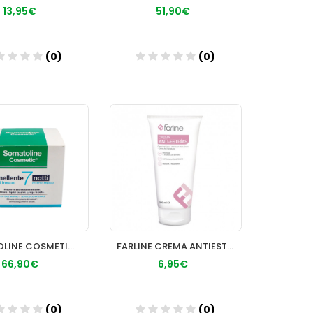
13,95€
51,90€
(0)
(0)
Añadir
Añadir
SOMATOLINE COSMETIC REDUCTOR 7 NOCHES GEL FRESCO
FARLINE CREMA ANTIESTRIAS 1 ENVASE 200 ML
66,90€
6,95€
(0)
(0)