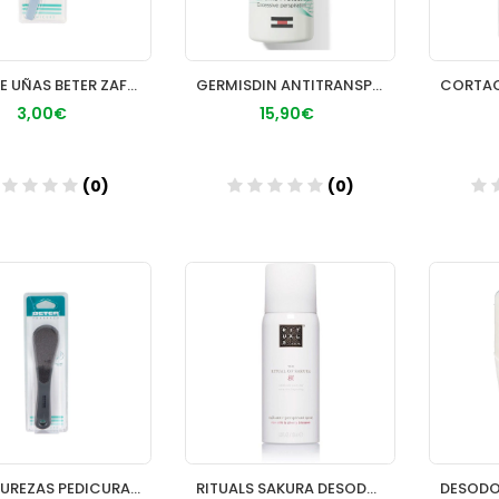
LIMA DE UÑAS BETER ZAFIRO P AGUDA 157 CM
GERMISDIN ANTITRANSPIRANTE ROLL ON
3,00€
15,90€
(0)
(0)
Añadir
Añadir
LIMA DUREZAS PEDICURA BETER ERGONOMICA
RITUALS SAKURA DESODORANTE