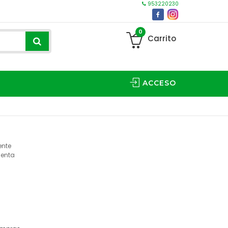
953220230
0
Carrito
ACCESO
ente
uenta